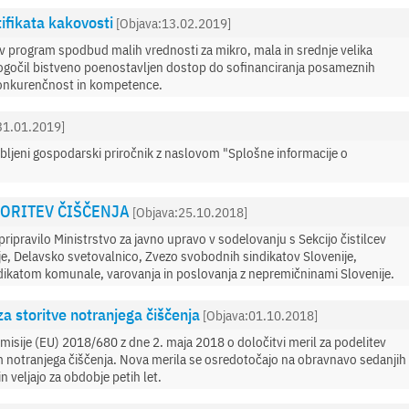
tifikata kakovosti
[Objava:13.02.2019]
ov program spodbud malih vrednosti za mikro, mala in srednje velika
ogočil bistveno poenostavljen dostop do sofinanciranja posameznih
 konkurenčnost in kompetence.
31.01.2019]
bljeni gospodarski priročnik z naslovom "Splošne informacije o
ORITEV ČIŠČENJA
[Objava:25.10.2018]
pripravilo Ministrstvo za javno upravo v sodelovanju s Sekcijo čistilcev
ije, Delavsko svetovalnico, Zvezo svobodnih sindikatov Slovenije,
indikatom komunale, varovanja in poslovanja z nepremičninami Slovenije.
za storitve notranjega čiščenja
[Objava:01.10.2018]
omisije (EU) 2018/680 z dne 2. maja 2018 o določitvi meril za podelitev
am notranjega čiščenja. Nova merila se osredotočajo na obravnavo sedanjih
 in veljajo za obdobje petih let.