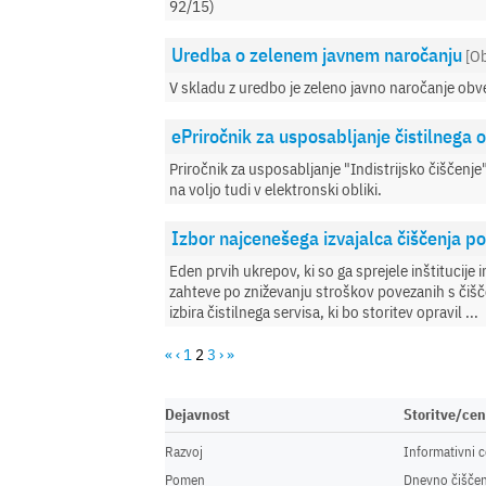
92/15)
Uredba o zelenem javnem naročanju
[O
V skladu z uredbo je zeleno javno naročanje ob
ePriročnik za usposabljanje čistilnega 
Priročnik za usposabljanje "Indistrijsko čiščenj
na voljo tudi v elektronski obliki.
Izbor najcenešega izvajalca čiščenja po
Eden prvih ukrepov, ki so ga sprejele inštitucije 
zahteve po zniževanju stroškov povezanih s čišče
izbira čistilnega servisa, ki bo storitev opravil ...
«
‹
1
2
3
›
»
Dejavnost
Storitve/ce
Razvoj
Informativni c
Pomen
Dnevno čiščen