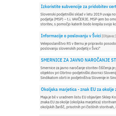
Izkoristite subvencije za pridobitev cer
Slovenski podjetniški sklad v letu 2019 uvaja n
podjetja (MSP) – t.i. VAVČERJE. MSP-jem bo om
storitev, s pomočjo katerih bodo krepila svojo
Informacije o poslovanju v Švici
[Objava:
Veleposlaništvo RS v Bernu je pripravilo posodo
poslovanju slovenskih podjetij v Švici"
SMERNICE ZA JAVNO NAROČANJE ST
Smernice za javno naročanje storitev čiščenja je 
objektov pri Obrtno-podjetniški zbornici Sloven
Sindikatom obrti in podjetništva Slovenije in S
Okoljska marjetica - znak EU za okolje 
Maja je bil v uradnem listu EU objavljen Sklep K
znaka EU za okolje (okoljska marjetica) storitv
okoljskih žarišč, prisotnih pri čistilnih storitvah,