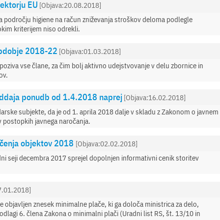
sektorju EU
[Objava:20.08.2018]
 na področju higiene na račun zniževanja stroškov deloma podlegle
okim kriterijem niso odrekli.
obdobje 2018-22
[Objava:01.03.2018]
poziva vse člane, za čim bolj aktivno udejstvovanje v delu zbornice in
ov.
oddaja ponudb od 1.4.2018 naprej
[Objava:16.02.2018]
rske subjekte, da je od 1. aprila 2018 dalje v skladu z Zakonom o javnem
 postopkih javnega naročanja.
iščenja objektov 2018
[Objava:02.02.2018]
dni seji decembra 2017 sprejel dopolnjen informativni cenik storitev
7.01.2018]
 objavljen znesek minimalne plače, ki ga določa ministrica za delo,
dlagi 6. člena Zakona o minimalni plači (Uradni list RS, št. 13/10 in