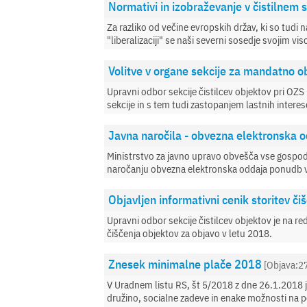
Normativi in izobraževanje v čistilnem 
Za razliko od večine evropskih držav, ki so tudi
"liberalizaciji" se naši severni sosedje svojim vis
Volitve v organe sekcije za mandatno 
Upravni odbor sekcije čistilcev objektov pri OZS 
sekcije in s tem tudi zastopanjem lastnih interes
Javna naročila - obvezna elektronska 
Ministrstvo za javno upravo obvešča vse gospoda
naročanju obvezna elektronska oddaja ponudb v
Objavljen informativni cenik storitev č
Upravni odbor sekcije čistilcev objektov je na re
čiščenja objektov za objavo v letu 2018.
Znesek minimalne plače 2018
[Objava:2
V Uradnem listu RS, št 5/2018 z dne 26.1.2018 je
družino, socialne zadeve in enake možnosti na po