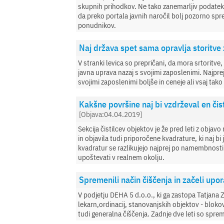
skupnih prihodkov. Ne tako zanemarljiv podatek, k
da preko portala javnih naročil bolj pozorno sp
ponudnikov.
Naj država spet sama opravlja storitve
V stranki levica so prepričani, da mora srtoritve, 
javna uprava nazaj s svojimi zaposlenimi. Najprej 
svojimi zaposlenimi boljše in ceneje ali vsaj tak
Kakšne površine naj bi vzdrževal en čis
[Objava:04.04.2019]
Sekcija čistilcev objektov je že pred leti z obja
in objavila tudi priporočene kvadrature, ki naj bi 
kvadratur se razlikujejo najprej po namembnosti p
upoštevati v realnem okolju.
Spremenili način čiščenja in začeli up
V podjetju DEHA 5 d.o.o., ki ga zastopa Tatjana
lekarn,ordinacij, stanovanjskih objektov - blokov 
tudi generalna čiščenja. Zadnje dve leti so sprem