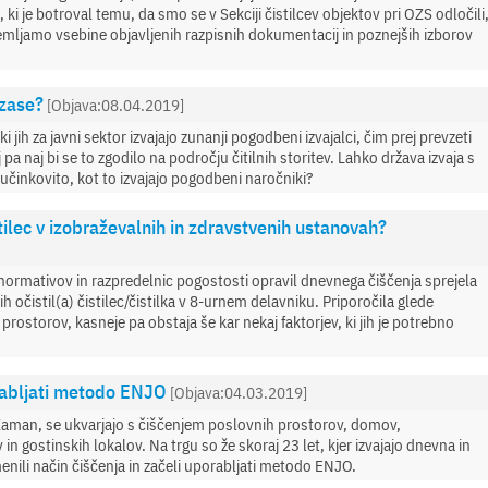
i je botroval temu, da smo se v Sekciji čistilcev objektov pri OZS odločili
remljamo vsebine objavljenih razpisnih dokumentacij in poznejših izborov
 zase?
[Objava:08.04.2019]
ki jih za javni sektor izvajajo zunanji pogodbeni izvajalci, čim prej prevzeti
pa naj bi se to zgodilo na področju čitilnih storitev. Lahko država izvaja s
o učinkovito, kot to izvajajo pogodbeni naročniki?
tilec v izobraževalnih in zdravstvenih ustanovah?
vo normativov in razpredelnic pogostosti opravil dnevnega čiščenja sprejela
jih očistil(a) čistilec/čistilka v 8-urnem delavniku. Priporočila glede
rostorov, kasneje pa obstaja še kar nekaj faktorjev, ki jih je potrebno
orabljati metodo ENJO
[Objava:04.03.2019]
 Zaman, se ukvarjajo s čiščenjem poslovnih prostorov, domov,
in gostinskih lokalov. Na trgu so že skoraj 23 let, kjer izvajajo dnevna in
enili način čiščenja in začeli uporabljati metodo ENJO.