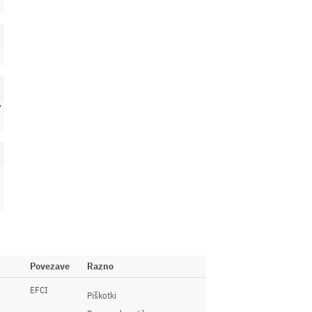
7
Povezave
Razno
EFCI
Piškotki