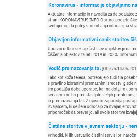
Koronavirus - informacije objavljamo n
Aktualne informacije in navodila za delodajalce 
strani KORONAVIRUS INFO Obrtno-podjetniške zbor
svetujemo, da poleg spremljanja inforacij na str
Objavljen informativni cenik storitev či
Upravni odbor sekcije čistilcev objektov je na re
čiščenja objektov za leti 2019 in 2020. Informat
Vodič premazovanja tal
[Objava:14.05.201
Tako kot koža telesa, potrebujejo tudi tla poseb
s pravilno izbranimi premaznimi sredstvi glede na 
jim podaljša doba uporabe, kar na dolgi rok pome
servisom ne bo predstavljalo večjih problemov, 
in premazovanja tal. Z opisom zaporedja postopko
izvajalcem, ki se šele odločajo za izvajanje tovrs
pripomoček da preverijo, ali svoje storitve izvajaj
Čistilne storitve v javnem sektorju - n
Prihodki, ki jih ustvarijo čistilni servisi pri nar