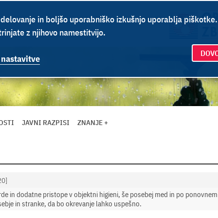
delovanje in boljšo uporabniško izkušnjo uporablja piškotke
rinjate z njihovo namestitvijo.
DOVO
 nastavitve
OSTI
JAVNI RAZPISI
ZNANJE +
20]
de in dodatne pristope v objektni higieni, še posebej med in po ponovnem
osebje in stranke, da bo okrevanje lahko uspešno.