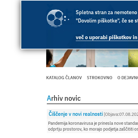
Spletna stran za nemoteno 
"Dovolim piškotke", če se st
več o uporabi piškotkov in
KATALOG ČLANOV
STROKOVNO
O DEJAVN
Arhiv novic
Čiščenje v novi realnosti
[Objava:07.08.20
Pandemija koronavirusa je prinesla nove standar
odprtju prostorov, ko morajo podjetja zaščititi 