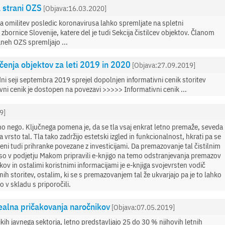
a strani OZS
[Objava:16.03.2020]
za omilitev posledic koronavirusa lahko spremljate na spletni
nice Slovenije, katere del je tudi Sekcija čistilcev objektov. Članom
aneh OZS spremljajo ...
ščenja objektov za leti 2019 in 2020
[Objava:27.09.2019]
dni seji septembra 2019 sprejel dopolnjen informativni cenik storitev
ivni cenik je dostopen na povezavi >>>>> Informativni cenik ...
9]
no nego. Ključnega pomena je, da se tla vsaj enkrat letno premaže, seveda
vrsto tal. Tla tako zadržijo estetski izgled in funkcionalnost, hkrati pa se
ni tudi prihranke povezane z investicijami. Da premazovanje tal čistilnim
so v podjetju Makom pripravili e-knjigo na temo odstranjevanja premazov
v in ostalimi koristnimi informacijami je e-knjiga svojevrsten vodič
tnih storitev, ostalim, ki se s premazovanjem tal že ukvarjajo pa je to lahko
o v skladu s priporočili.
erealna pričakovanja naročnikov
[Objava:07.05.2019]
očnikih javnega sektorja, letno predstavljajo 25 do 30 % njihovih letnih