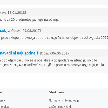
bjava:15.01.2018]
vezno za 20 predmetov javnega naročanja.
osebja
[Objava:29.08.2017]
e" je po sklepu upravnega odbora sekcije čistilcev objektov od avgusta 201
navadi ni najugodnejši
[Objava:06.06.2017]
in podjetja v času, ko se je poslabšala gospodarska situacija, so bile
njem za 20, 40 in tudi več %. Logična poteza za dosego tega cilja je bila
ne
Strokovno
enik
Normativi in tehnologije
je pisarn
Čiščenje na višini