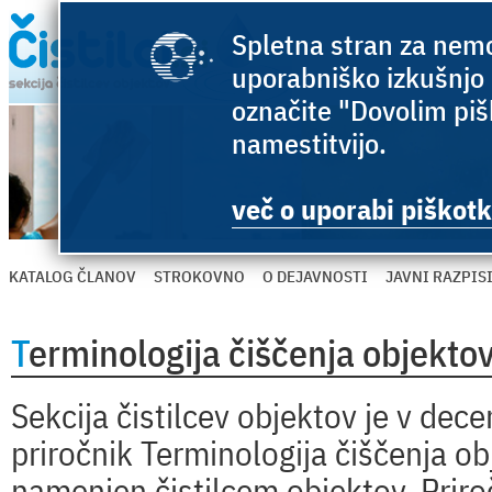
Spletna stran za nemo
uporabniško izkušnjo 
označite "Dovolim pišk
namestitvijo.
več o uporabi piškotk
KATALOG ČLANOV
STROKOVNO
O DEJAVNOSTI
JAVNI RAZPIS
Terminologija čiščenja objekto
Sekcija čistilcev objektov je v de
priročnik
Terminologija čiščenja ob
namenjen čistilcem objektov. Priroč