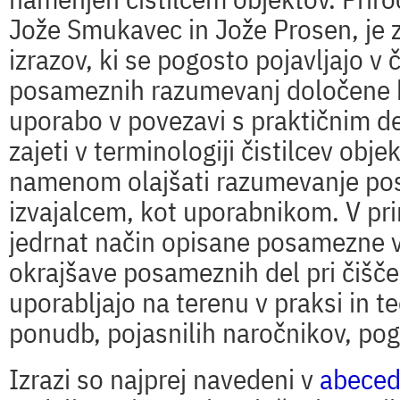
Jože Smukavec
in
Jože Prosen
, je
izrazov, ki se pogosto pojavljajo v č
posameznih razumevanj določene 
uporabo v povezavi s
praktičnim d
zajeti v terminologiji čistilcev obje
namenom olajšati
razumevanje
po
izvajalcem, kot uporabnikom. V pri
jedrnat način opisane posamezne v
okrajšave posameznih del pri čišč
uporabljajo na terenu v praksi in teor
ponudb, pojasnilih naročnikov, pog
Izrazi so najprej navedeni v
abeced