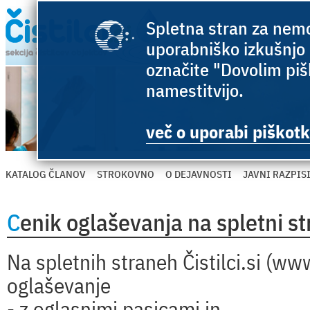
Spletna stran za nemo
uporabniško izkušnjo 
označite "Dovolim pišk
namestitvijo.
več o uporabi piškotk
KATALOG ČLANOV
STROKOVNO
O DEJAVNOSTI
JAVNI RAZPIS
Cenik oglaševanja na spletni str
Na spletnih straneh Čistilci.si (www
oglaševanje
- z oglasnimi pasicami in