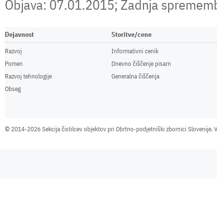
Objava: 07.01.2015; Zadnja spremem
Dejavnost
Storitve/cene
Razvoj
Informativni cenik
Pomen
Dnevno čiščenje pisarn
Razvoj tehnologije
Generalna čiščenja
Obseg
©
2014-2026 Sekcija čistilcev objektov pri Obrtno-podjetniški zbornici Slovenije. V