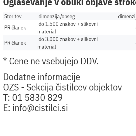
Oglaševanje v obliki objave stro
Storitev
dimenzija/obseg
dimenzij
do 1.500 znakov + slikovni
PR članek
material
do 3.000 znakov + slikovni
PR članek
material
* Cene ne vsebujejo DDV.
Dodatne informacije
OZS - Sekcija čistilcev objektov
T: 01 5830 829
E: info@cistilci.si