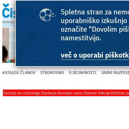
Spletna stran za nemo
uporabniško izkušnjo 
označite "Dovolim pišk
namestitvijo.
več o uporabi piškotk
KATALOG ČLANOV
STROKOVNO
O DEJAVNOSTI
JAVNI RAZPIS
Dostop do celotnega članka je dovoljen samo članom Sekcije čistilcev p