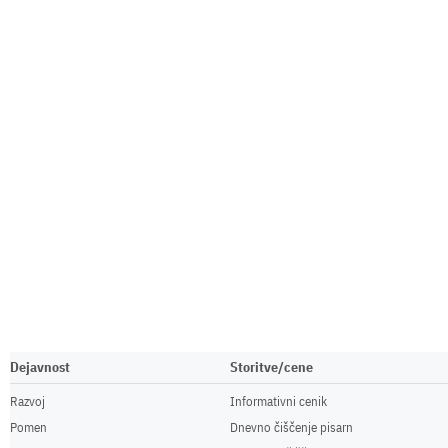
Dejavnost
Storitve/cene
Razvoj
Informativni cenik
Pomen
Dnevno čiščenje pisarn