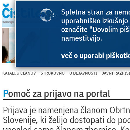
Spletna stran za nemo
uporabniško izkušnjo 
označite "Dovolim pišk
namestitvijo.
več o uporabi piškotk
KATALOG ČLANOV
STROKOVNO
O DEJAVNOSTI
JAVNI RAZPIS
Pomoč za prijavo na portal
Prijava je namenjena članom Obrtn
Slovenije, ki želijo dostopati do p
vpogled samo članom zbornice. Ko