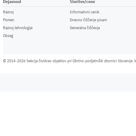
Dejavnost
Storitve/cene
Razvoj
Informativni cenik
Pomen
Dnevno čiščenje pisarn
Razvoj tehnologije
Generalna čiščenja
Obseg
©
2014-2026 Sekcija čistilcev objektov pri Obrtno-podjetniški zbornici Slovenije. V