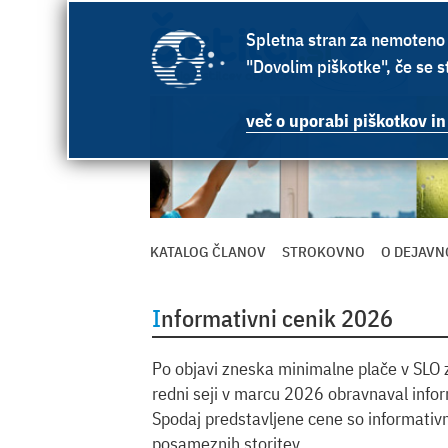
Spletna stran za nemoteno 
"Dovolim piškotke", če se st
več o uporabi piškotkov in
KATALOG ČLANOV
STROKOVNO
O DEJAVN
Informativni cenik 2026
Po objavi zneska minimalne plače v SLO z
redni seji v marcu 2026 obravnaval infor
Spodaj predstavljene cene so informativ
posameznih storitev.