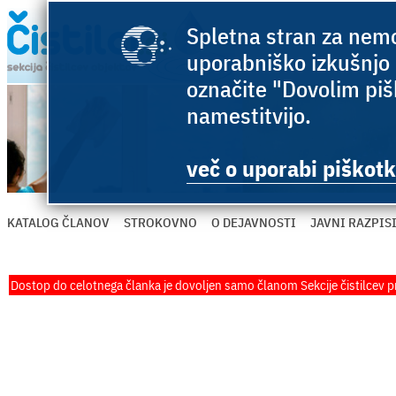
Spletna stran za nemo
uporabniško izkušnjo 
označite "Dovolim pišk
namestitvijo.
več o uporabi piškotk
KATALOG ČLANOV
STROKOVNO
O DEJAVNOSTI
JAVNI RAZPIS
Dostop do celotnega članka je dovoljen samo članom Sekcije čistilcev p