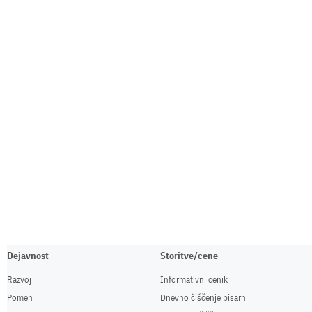
Dejavnost
Storitve/cene
Razvoj
Informativni cenik
Pomen
Dnevno čiščenje pisarn