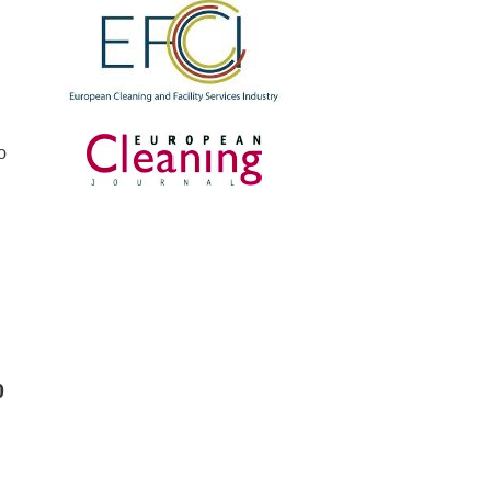
i
o
0