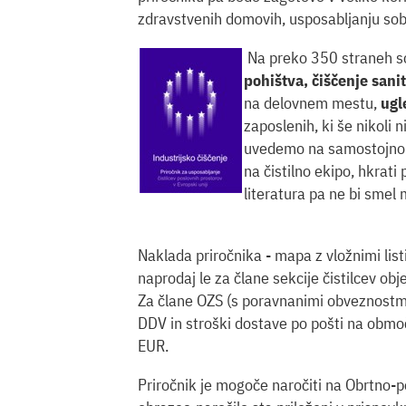
zdravstvenih domovih, usposabljanju soba
Na preko 350 straneh so
pohištva, čiščenje sanit
na delovnem mestu,
ugl
zaposlenih, ki še nikoli 
uvedemo na samostojno 
na čistilno ekipo, hkrati
literatura pa ne bi sme
Naklada priročnika - mapa z vložnimi listi 
naprodaj le za člane sekcije čistilcev ob
Za člane OZS (s poravnanimi obveznost
DDV in stroški dostave po pošti na območ
EUR.
Priročnik je mogoče naročiti na Obrtno-po