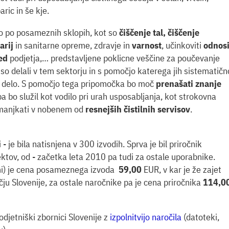
ric in še kje.
 po posameznih sklopih, kot so
čiščenje tal, čiščenje
arij
in sanitarne opreme,
zdravje
in
varnost
, učinkoviti
odnos
ed
podjetja,… predstavljene poklicne veščine za poučevanje
niso delali v tem sektorju in s pomočjo katerega jih sistematičn
delo. S pomočjo tega pripomočka bo moč
prenašati znanje
 pa bo služil kot vodilo pri urah usposabljanja, kot strokovna
l manjkati v nobenem od
resnejših čistilnih servisov
.
- je bila natisnjena v 300 izvodih. Sprva je bil priročnik
jektov, od - začetka leta 2010 pa tudi za ostale uporabnike.
mi) je cena posameznega izvoda
59,00
EUR, v kar je že zajet
ju Slovenije, za ostale naročnike pa je cena priročnika
114,0
djetniški zbornici Slovenije z
izpolnitvijo naročila
(datoteki,