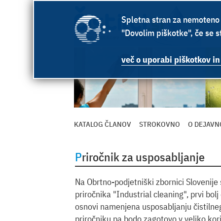
Spletna stran za nemoteno 
"Dovolim piškotke", če se st
več o uporabi piškotkov in
KATALOG ČLANOV
STROKOVNO
O DEJAVN
Priročnik za usposabljanje
Na Obrtno-podjetniški zbornici Slovenije s
priročnika "Industrial cleaning", prvi bolj
osnovi namenjena usposabljanju čistilneg
priročniku pa bodo zagotovo v veliko koris