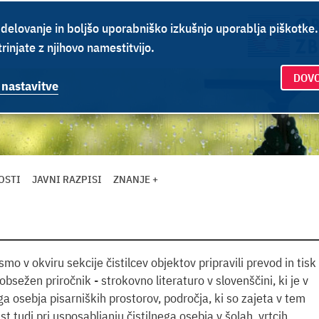
delovanje in boljšo uporabniško izkušnjo uporablja piškotke
rinjate z njihovo namestitvijo.
DOVO
 nastavitve
OSTI
JAVNI RAZPISI
ZNANJE +
mo v okviru sekcije čistilcev objektov pripravili prevod in tisk
 obsežen priročnik - strokovno literaturo v slovenščini, ki je v
a osebja pisarniških prostorov, področja, ki so zajeta v tem
t tudi pri usposabljanju čistilnega osebja v šolah, vrtcih,