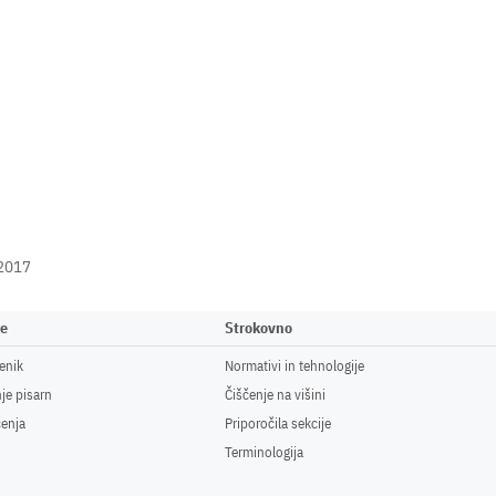
.2017
ne
Strokovno
enik
Normativi in tehnologije
je pisarn
Čiščenje na višini
čenja
Priporočila sekcije
Terminologija