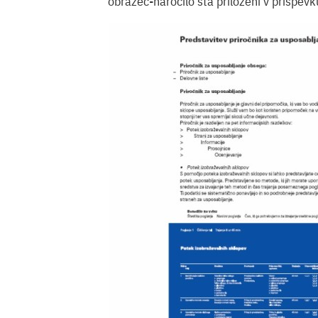
obrazec-naročilo sta priloženi v prispevk