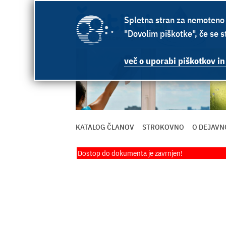
Spletna stran za nemoteno 
"Dovolim piškotke", če se st
več o uporabi piškotkov in
KATALOG ČLANOV
STROKOVNO
O DEJAVN
Dostop do dokumenta je zavrnjen!