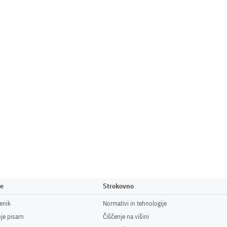
ne
Strokovno
enik
Normativi in tehnologije
je pisarn
Čiščenje na višini