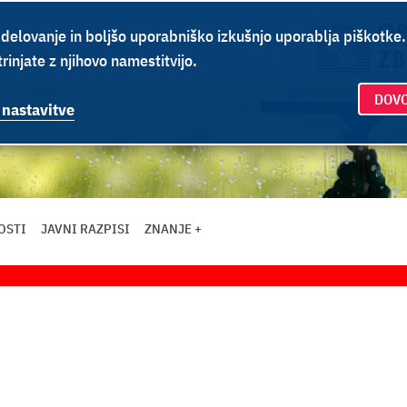
delovanje in boljšo uporabniško izkušnjo uporablja piškotke
rinjate z njihovo namestitvijo.
DOVO
 nastavitve
OSTI
JAVNI RAZPISI
ZNANJE +